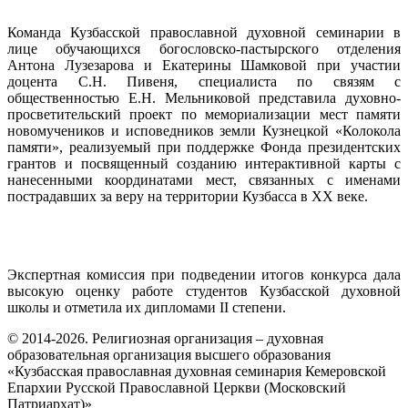
Команда Кузбасской православной духовной семинарии в
лице обучающихся богословско-пастырского отделения
Антона Лузезарова и Екатерины Шамковой при участии
доцента С.Н. Пивеня, специалиста по связям с
общественностью Е.Н. Мельниковой представила духовно-
просветительский проект по мемориализации мест памяти
новомучеников и исповедников земли Кузнецкой «Колокола
памяти», реализуемый при поддержке Фонда президентских
грантов и посвященный созданию интерактивной карты с
нанесенными координатами мест, связанных с именами
пострадавших за веру на территории Кузбасса в XX веке.
Экспертная комиссия при подведении итогов конкурса дала
высокую оценку работе студентов Кузбасской духовной
школы и отметила их дипломами II степени.
© 2014-2026. Религиозная организация – духовная
образовательная организация высшего образования
«Кузбасская православная духовная семинария Кемеровской
Епархии Русской Православной Церкви (Московский
Патриархат)»