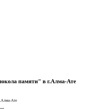
локола памяти" в г.Алма-Ате
г.Алма-Ате
рия