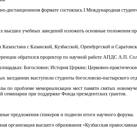
чно-дистанционном формате состоялась I Международная студен
ких высших учебных заведений изложить основные положения пр
Казахстана с Казанской, Кузбасской, Оренбургской и Саратовс
еренции обратился проректор по научной работе АПДС А.П. Сол
площадках: Богословие; История Церкви; Церковно-практически
ых заседаниях выступили студенты богословско-пастырского от
лы по проблеме мемориализации мест памяти святых новомучен
ой семинарии при поддержке Фонда президентских грантов.
ные предложения спикеров и подвели итоги научного форума.
льная организация высшего образования «Кузбасская православн